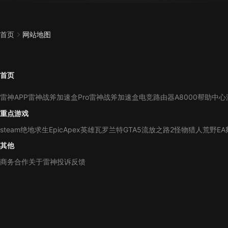
首页
网站地图
首页
雷神APP
雷神战斧加速盒Pro
雷神战斧加速盒
电竞路由器A8000
帮助中心
重点游戏
steam
绝地求生
Epic
Apex英雄
瓦罗兰特
GTA5
流放之路2
怪物猎人荒野
EA
其他
商务合作
关于雷神
投诉反馈