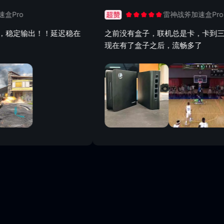
o
雷神战斧加速盒Pro
定输出！！延迟稳在
之前没有盒子，联机总是卡，卡到三-四下
现在有了盒子之后，流畅多了