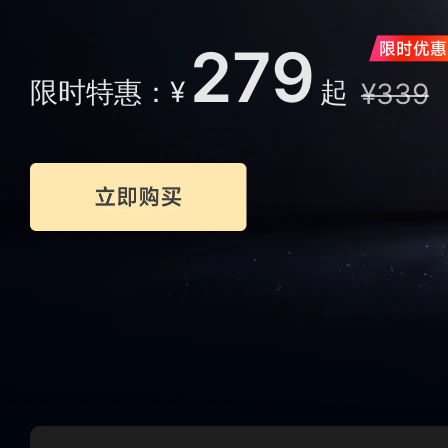
279
限时特惠：
¥
起
¥339