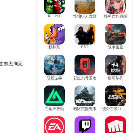
R.E.P.O.
怪物猎人荒野
胜利女神妮姬
CS 2
鹅鸭杀
战争雷霆
接这趟无拘无
战舰世界
彩虹六号围攻
黎明杀机
三角洲行动
暗区突围无限
使命召唤21黑色行动6