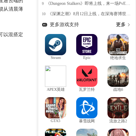
直通云端的
《Dungeon Stalkers》即将上线，来一场PvEvP地牢探险
9
锁从清晨薄
《深渊之潮》8月12日上线，在深海赛博世界里开始射击冒险
10
更多游戏支持
更多
可以混搭定
Steam
Epic
绝地求生
APEX英雄
瓦罗兰特
战地6
GTA5
暴雪战网
流放之路2