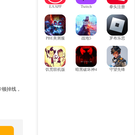
EA APP
Twitch
拳头注册
PBE美测服
战地5
罗布乐思
饥荒联机版
暗黑破坏神4
守望先锋
卡顿掉线，