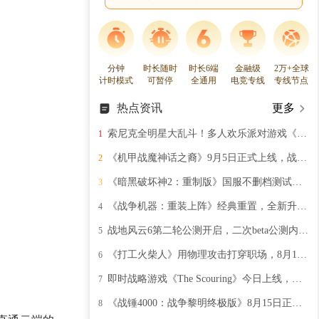
分钟
时长随时
时长6端
金融级
2万+全球
计时模式
可暂停
全通用
电竞专线
专线节点
热点资讯
更多
索尼克全明星大乱斗！多人欢乐派对游戏《Sonic Rumble》11月5日登陆Steam
1
《机甲战魔神话之裔》9月5日正式上线，战争开始机甲出击
2
《暗黑破坏神2：重制版》国服不删档测试开启：经典重生，暗黑再临
3
《战争机器：重装上阵》经典重置，全新升级带来视听盛宴
4
战地风云6第二轮公测开启，二次beta公测内容详情介绍
5
《打工火柴人》用物理攻击打穿职场，8月19日Steam开启血腥晋升之路
6
即时战略游戏《The Scouring》今日上线，终极RTS创造无限可能
7
《战锤4000：战争黎明终极版》8月15日正式上线，经典重温横扫战场
8