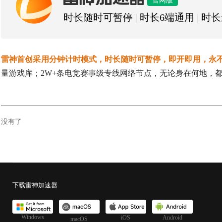
雷神加速器
官网版
时长随时可暂停
|
时长6端通用
|
时长
雷神首创采用分钟计时模式，时长随时可暂停，即开即用，永
量游戏库；2W+条电竞赛事级专线网络节点，无论身在何地，都
没有了
下载雷神加速器
Windows
iOS
Android
macOS