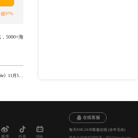
超97%
5000+海
索尼克全明星大乱斗！多人欢乐派对游戏《Sonic Rumble》11月5日登陆Steam
在线客服
每天9:00-24:00客服在线 (全年无休)
微博
抖音
B站
商务合作邮箱请联系：BD@leigod.com