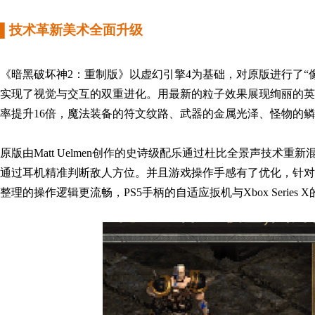
▌
技术革新
美术全面升级
《暗黑破坏神2：重制版》以虚幻引擎4为基础，对原版进行了“
实现了视觉与交互的双重进化。
用最新的粒子效果展现绚丽的英
率提升16倍，魔法装备的符文纹路、武器的金属光泽、怪物的
原版由Matt Uelmen创作的史诗级配乐通过杜比全景声技术
通过耳机精准判断敌人方位。
并且游戏
操作手感
有了
优化
，
针对
整理的操作逻辑更流畅
，
PS5手柄的自适应扳机与Xbox Serie