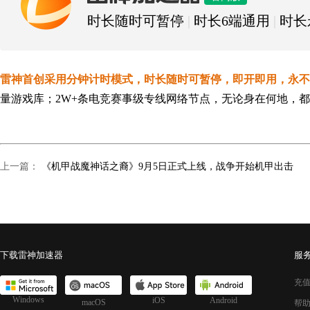
雷神加速器
时长随时可暂停
|
时长6端通用
|
时长
雷神首创采用分钟计时模式，时长随时可暂停，即开即用，永不
量游戏库；2W+条电竞赛事级专线网络节点，无论身在何地，都
上一篇：
《机甲战魔神话之裔》9月5日正式上线，战争开始机甲出击
下载雷神加速器
服
充
Windows
iOS
Android
macOS
帮