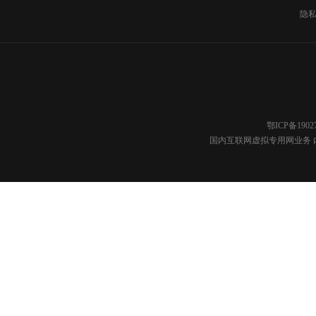
隐
鄂ICP备1902
国内互联网虚拟专用网业务 内容分