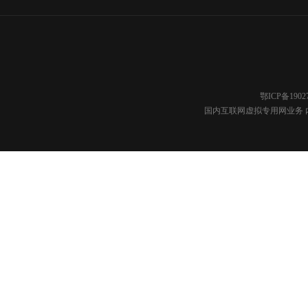
鄂ICP备1902
国内互联网虚拟专用网业务 内容分