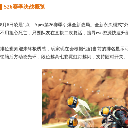
▌
S26赛季决战概览
8月6日凌晨1点，Apex第26赛季引爆全新战局。
全新永久模式
"
不用担心
死亡
，只要队友在直接二次复活
，
搜寻evo资源快速升
排位党则迎来终极诱惑
，
玩家现在会根据他们当前的排名显示
锁脑后方动态光环，段位越高七彩霓虹灯越闪，支持随时开关
。