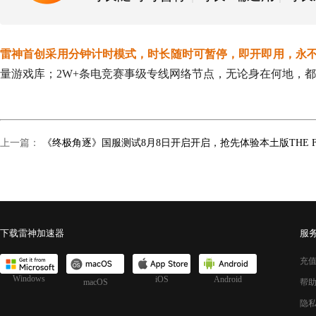
雷神首创采用分钟计时模式，时长随时可暂停，即开即用，永
量游戏库；2W+条电竞赛事级专线网络节点，无论身在何地，都
上一篇：
下载雷神加速器
服
充
Windows
iOS
Android
macOS
帮
隐