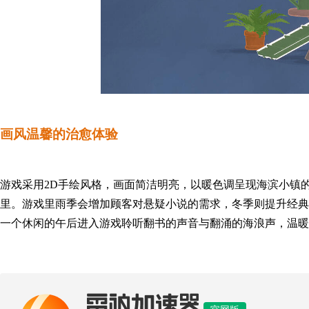
画风温馨的
治愈体验
游戏采用2D手绘风格，画面简洁明亮，以暖色调呈现海滨小镇
里。游戏里
雨季会增加顾客对悬疑小说的需求，冬季则提升经典
一个休闲的午后进入游戏聆听
翻书的声音
与翻涌的
海浪声
，
温暖