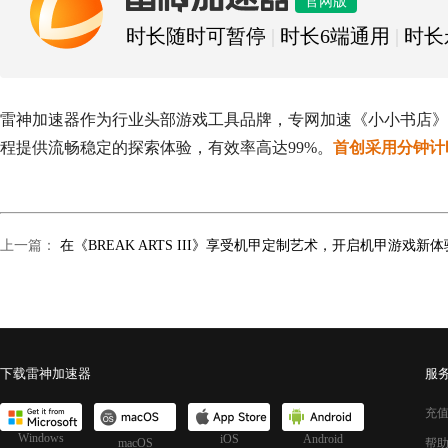
雷神加速器
官网版
时长随时可暂停
|
时长6端通用
|
时长
雷神加速器作为行业头部游戏工具品牌，专网加速《小小书店》
程提供流畅稳定的探索体验，有效率高达99%。
首创采用分钟计
上一篇：
在《BREAK ARTS III》享受机甲定制艺术，开启机甲游戏新体
下载雷神加速器
服
充
Windows
iOS
Android
macOS
帮