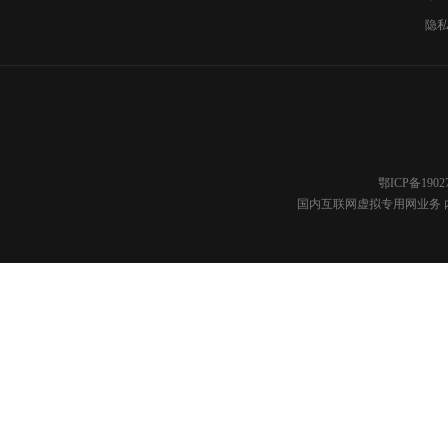
隐
鄂ICP备1902
国内互联网虚拟专用网业务 内容分