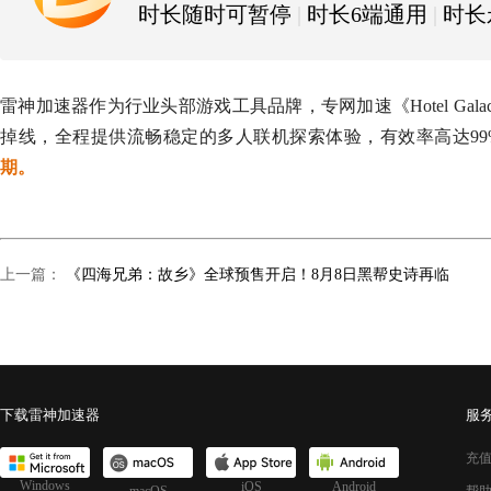
时长随时可暂停
|
时长6端通用
|
时长
雷神加速器作为行业头部游戏工具品牌，专网加速《Hotel Ga
掉线，全程提供流畅稳定的多人联机探索体验，有效率高达99
期。
上一篇：
《四海兄弟：故乡》全球预售开启！8月8日黑帮史诗再临
下载雷神加速器
服
充
Windows
iOS
Android
macOS