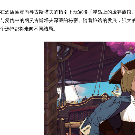
在酒店
幽灵向导古斯塔夫
的
指引下
玩家接手
浮岛上
的废弃
旅馆
与复仇中
的
幽灵古斯塔夫
深藏的秘密
。随着
旅馆的发展
，
强大
个选择都将走向不同结局
。