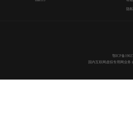
帮
隐
鄂ICP备1902
国内互联网虚拟专用网业务 内容分