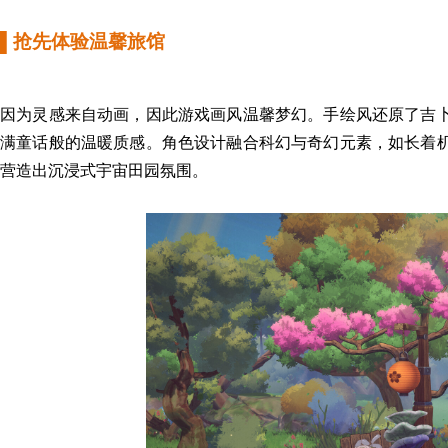
▌
抢先体验温馨旅馆
因为灵感来自动画，因此游戏画风温馨梦幻。手绘风
还原
了
吉
满童话般的温暖质感。角色设计融合科幻与奇幻元素，如长着
营造出沉浸式宇宙田园氛围。