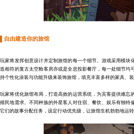
▌
自由建造你的旅馆
玩家将
发挥创意设计并定制旅馆的每一个细节。
游戏采用
模块
造相符的
复古太空舱客房
亦或是
全息投影餐厅，每一处细节均
持个性化涂装与功能升级
来
装饰旅馆，填充丰富多样的家具、装
玩家将
优化旅馆布局，打造高效的运营系统，为宾客提供难忘
殖民地需求。不同种族的外星客人对住宿、餐饮、娱乐有独特
它们的故事
分配任务，设定行动优先级，
让旅馆
生机勃勃地运转