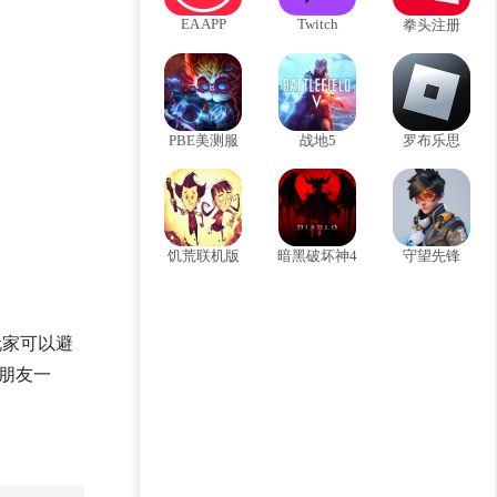
EA APP
Twitch
拳头注册
PBE美测服
战地5
罗布乐思
饥荒联机版
暗黑破坏神4
守望先锋
玩家可以避
朋友一