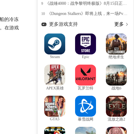
《战锤4000：战争黎明终极版》8月15日正式上线，经典重温横扫战场
9
《Dungeon Stalkers》即将上线，来一场PvEvP地牢探险
10
船的冷冻
更多游戏支持
更多
缓。在游戏
Steam
Epic
绝地求生
APEX英雄
瓦罗兰特
战地6
GTA5
暴雪战网
流放之路2