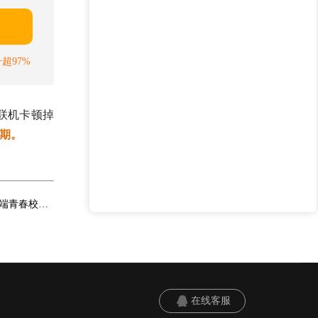
超97%
联机卡顿掉
期。
​NEXON《蔚蓝档案》定档6月24日登陆Steam，开启PC端青春校园新冒险
在线客服