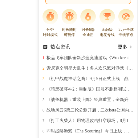
分钟
时长随时
时长6端
金融级
2万+全球
计时模式
可暂停
全通用
电竞专线
专线节点
热点资讯
更多
极品飞车团队全新沙盒竞速游戏《Wreckreation》，400平方公里的超大开放世界竞速驰骋！
1
索尼克全明星大乱斗！多人欢乐派对游戏《Sonic Rumble》11月5日登陆Steam
2
《机甲战魔神话之裔》9月5日正式上线，战争开始机甲出击
3
《暗黑破坏神2：重制版》国服不删档测试开启：经典重生，暗黑再临
4
《战争机器：重装上阵》经典重置，全新升级带来视听盛宴
5
战地风云6第二轮公测开启，二次beta公测内容详情介绍
6
《打工火柴人》用物理攻击打穿职场，8月19日Steam开启血腥晋升之路
7
即时战略游戏《The Scouring》今日上线，终极RTS创造无限可能
8