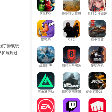
R.E.P.O.
怪物猎人荒野
胜利女神妮姬
CS 2
鹅鸭杀
战争雷霆
、增强了游戏玩
果扩展到过
战舰世界
彩虹六号围攻
黎明杀机
三角洲行动
暗区突围无限
使命召唤21黑色行动6