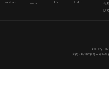
Windows
iOS
Android
macOS
帮
隐
鄂ICP备1902
国内互联网虚拟专用网业务 内容分