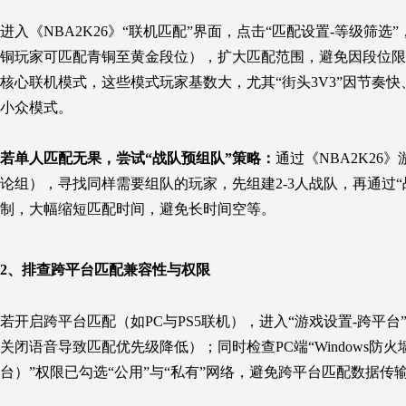
进入《NBA2K26》“联机匹配”界面，点击“匹配设置-等级筛选
铜玩家可匹配青铜至黄金段位），扩大匹配范围，避免因段位限制过
核心联机模式，这些模式玩家基数大，尤其“街头3V3”因节奏
小众模式。
若单人匹配无果，尝试“战队预组队”策略：
通过《NBA2K26》
论组），寻找同样需要组队的玩家，先组建2-3人战队，再通过
制，大幅缩短匹配时间，避免长时间空等。
2、
排查跨平台匹配兼容性与权限
若开启跨平台匹配（如PC与PS5联机），进入“游戏设置-跨平
关闭语音导致匹配优先级降低）；同时检查PC端“Windows防火墙”设置
台）”权限已勾选“公用”与“私有”网络，避免跨平台匹配数据