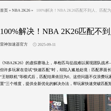
首页
»
NBA 2K26
»
100%解决！NBA 2K26匹配不到人、匹配
100%解决！NBA 2K26匹配
雷神加速器官方
2025-09-11
《NBA2K26》的虚拟赛场上，单枪匹马征战难以展现团队战
但许多玩家在尝试“快速匹配”时，却陷入尴尬处境：
匹配界面长
“王朝联机”等模式后，匹配结果依旧为0。这些问题不仅浪费玩
置”三个维度，提供全新优化的解决办法，帮玩家快速突破匹配