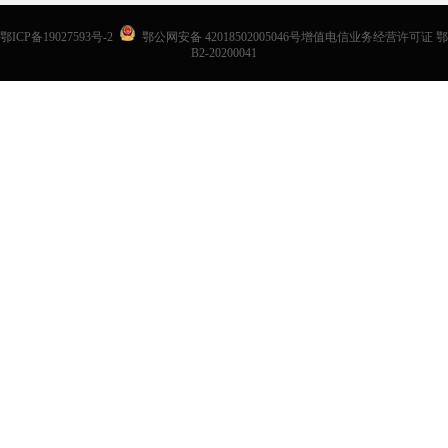
鄂ICP备19027593号-2
鄂公网安备 42018502005046号增值电信业务经营许可证 鄂
B2-20200041