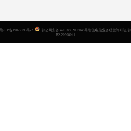
鄂ICP备19027593号-2
鄂公网安备 42018502005046号增值电信业务经营许可证 鄂
B2-20200041