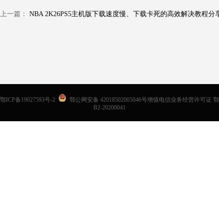
上一篇：
NBA 2K26PS5主机版下载速度慢、下载卡死的高效解决教程分
鄂ICP备19027593号-2
鄂公网安备 42018502005046号增值电信业务经营许可证 鄂
B2-20200041