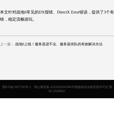
本文针对
战地6
常见的DX报错、
DirectX Error
错误，提供了3个
错
，
稳定流畅游玩
。
上一篇：
战地6上线！服务器进不去、服务器排队的有效解决办法
鄂ICP备19027593号-2
鄂公网安备 42018502005046号增值电信业务经营许可证 鄂
B2-20200041