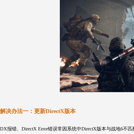
解决办法一：更新DirectX版本
DX报错、
DirectX Error
错误常因系统中DirectX版本与
战地6
不匹