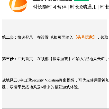
雷神加速器
时长随时可暂停
|
时长6端通用
|
时
第二步：
快速登录，在设置-兑换页面输入
【头号玩家】
，领取
第三步：
回到首页，在顶部【搜索游戏】栏输入“战地风云6”
战地风云6
中出现
Security Violation
弹窗提醒，可
优先
使用雷神
题，尽情享受
战地风云6
带来的精彩游戏体验。