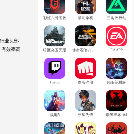
彩虹六号围攻
黎明杀机
三角洲行动
面行业头部
，有效率高
EA APP
暗区突围无限
使命召唤21黑色行动6
Twitch
拳头注册
PBE美测服
战地5
守望先锋
暗黑破坏神4