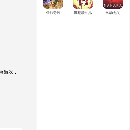
双影奇境
饥荒联机版
永劫无间
台游戏，