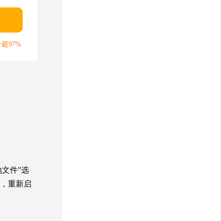
超97%
地文件”选
后，重新启