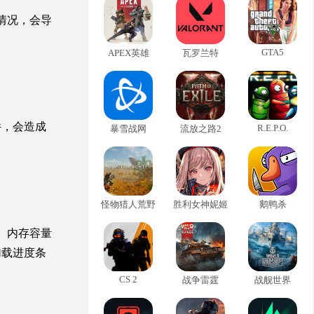
情况，会导
GTA5
APEX英雄
瓦罗兰特
件，会造成
R.E.P.O.
暴雪战网
流放之路2
怪物猎人荒野
胜利女神妮姬
鹅鸭杀
、内存容量
加载进度条
CS 2
战争雷霆
战舰世界