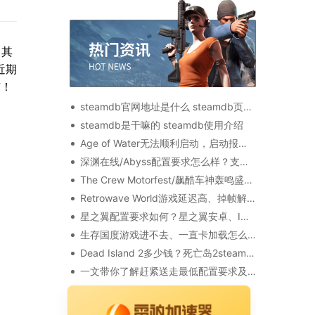
，其
近期
恼！
steamdb官网地址是什么 steamdb页面地址分享
steamdb是干嘛的 steamdb使用介绍
Age of Water无法顺利启动，启动报错、运行闪退的解决办法介绍
深渊在线/Abyss配置要求怎么样？支持中文吗？
The Crew Motorfest/飙酷车神轰鸣盛典uplay加载失败、加载转圈的解决办法
Retrowave World游戏延迟高、掉帧解决方法一览
星之翼配置要求如何？星之翼安卓、IOS、steam配置要求一览
生存国度游戏进不去、一直卡加载怎么办？看这里
Dead Island 2多少钱？死亡岛2steam售价、游戏版本区别介绍
一文带你了解赶紧送走最低配置要求及语言支持