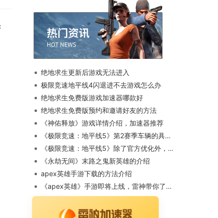
赛
绝地求生更新后游戏无法进入
极限竞速地平线4闪退进不去游戏怎么办
绝地求生免费版游戏加速器哪款好
绝地求生免费版预约和邀请好友的方法
《神佑释放》游戏详情介绍，加速器推荐
《极限竞速：地平线5》第2赛季车辆的具体介绍
《极限竞速：地平线5》除了官方优化外，我们能做什么呢？
《永劫无间》末路之鬼新英雄的介绍
apex英雄手游下载的方法介绍
《apex英雄》手游即将上线，雷神带你了解详情