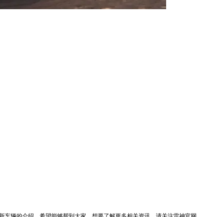
新车辆的介绍，希望能够帮到大家，想要了解更多相关资讯，请关注雷神官网。