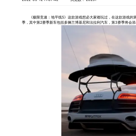
《极限竞速：地平线5》这款游戏想必大家都玩过，在这款游戏的第
季，其中第2赛季新车包括多辆兰博基尼和法拉利汽车，第3赛季将会