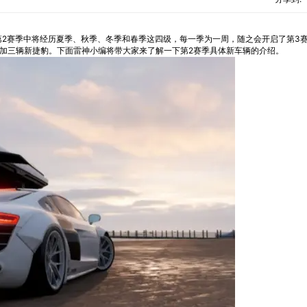
2赛季中将经历夏季、秋季、冬季和春季这四级，每一季为一周，随之会开启了第3
添加三辆新捷豹。下面雷神小编将带大家来了解一下第2赛季具体新车辆的介绍。