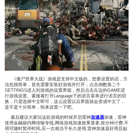
《僵尸世界大战》游戏是支持中文版的，想要设置的话，方
点击倒数第二个
法也很简单，首先需要安装好游戏并打开，
SETTINGS进入到游戏的设置界面，然后点击左边的
GAME进
行游戏设置。紧接着打开
Language下的语言菜单进行语言的切
换，只需选择中文即可，这么设置以后界面就会变成中文了，
是不是十分简单，快来设置一下吧
。
最后建议大家玩这款游戏的时候开启雷神
加速器
加速，雷神
使用金融级内网传输专线,网络游戏加速效果显著,按分钟计费,不
用可随时暂停时间,买一次相当于长久使用,雷神加速器好用且贴