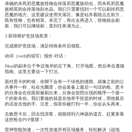
准确的杀死邪恶魔族怪物会掉落邪恶魔族幼虫，而杀死邪恶魔
族精英则会掉落蚀刻水晶。我们只需要找到一个可以刷掉邪恶
恶魔的地方。这里建议使用失落区。像是钻井着陆点左前方，
既有怪物，也有精英。杀完了，再出去再进入，怪物就会刷
新，我们可以继续刷，直到任务满为止。
3.获得熔炉竞技场奖章：
完成熔炉竞技场，满足特殊条件后领取。
动词（verb的缩写）报价-对话：
Nkar的副本位于争议海岸的左下角。打开地图，然后单击遵循
指南。这里主要说一下打法。
面对恩卡的时候，你脚下会有一个绿色的缝隙。就像之前的公
共事件一样，站在光圈里，你会装备上最后一句话的枪。恩卡
的分身会在你面前被刷出来，分身会按照出现的顺序一个接一
个的射杀你。我们要做的就是在他举手投篮的时候，用他最后
的话攻击他的手。注意，假若你被打到一半，你会从头再来。
击败恩卡后，回去找浪客，就能得到六神器的遗言。赶紧拿着
这把枪去PVP显摆！
雷神智能加速，一次性加速所有区域服务，轻松解决《战地