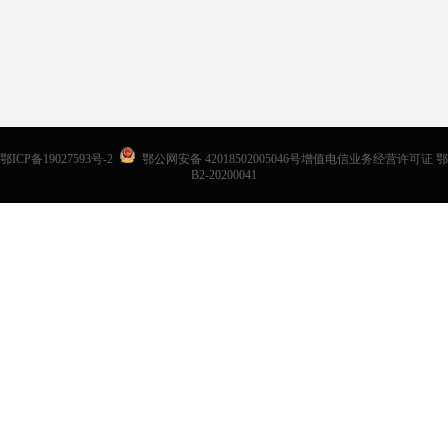
鄂ICP备19027593号-2
鄂公网安备 42018502005046号增值电信业务经营许可证 鄂
B2-20200041