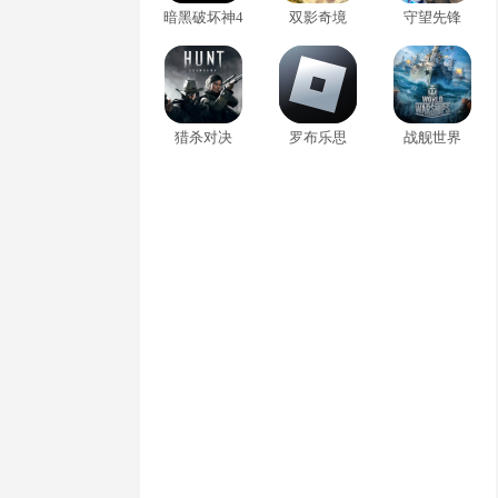
暗黑破坏神4
双影奇境
守望先锋
猎杀对决
罗布乐思
战舰世界