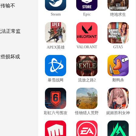
据传输不
Steam
Epic
绝地求生
无法正常监
VALORANT
GTA5
APEX英雄
这些损坏或
暴雪战网
流放之路2
鹅鸭杀
彩虹六号围攻
怪物猎人荒野
妮姬胜利女神