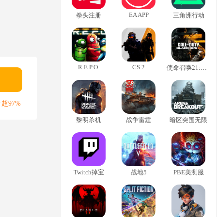
EA APP
拳头注册
三角洲行动
R.E.P.O.
CS 2
使命召唤21:黑色行动6
超97%
黎明杀机
战争雷霆
暗区突围无限
Twitch掉宝
战地5
PBE美测服