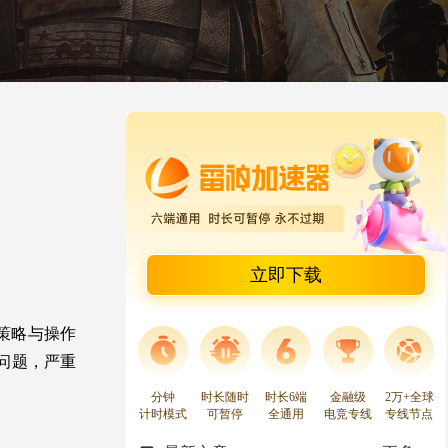
立即下载
策略与操作
的问题，严重
分钟
时长随时
时长6端
金融级
2万+全球
计时模式
可暂停
全通用
电竞专线
专线节点