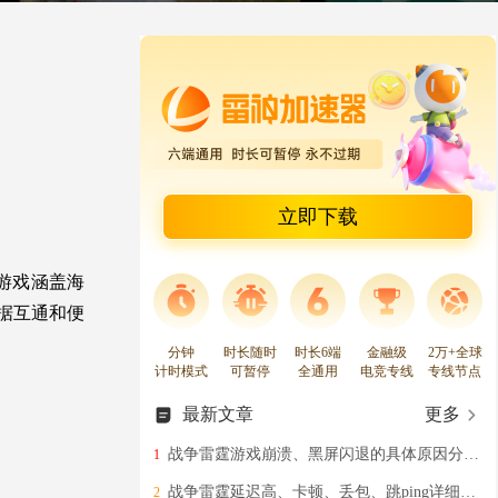
立即下载
游戏涵盖海
数据互通和便
分钟
时长随时
时长6端
金融级
2万+全球
计时模式
可暂停
全通用
电竞专线
专线节点
最新文章
更多
战争雷霆游戏崩溃、黑屏闪退的具体原因分析+解决办法分享
1
战争雷霆延迟高、卡顿、丢包、跳ping详细解决办法
2