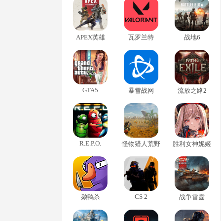
APEX英雄
瓦罗兰特
战地6
GTA5
暴雪战网
流放之路2
R.E.P.O.
怪物猎人荒野
胜利女神妮姬
CS 2
鹅鸭杀
战争雷霆