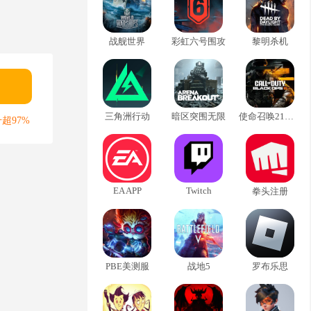
战舰世界
彩虹六号围攻
黎明杀机
三角洲行动
暗区突围无限
使命召唤21黑色行动6
超97%
EA APP
Twitch
拳头注册
PBE美测服
战地5
罗布乐思