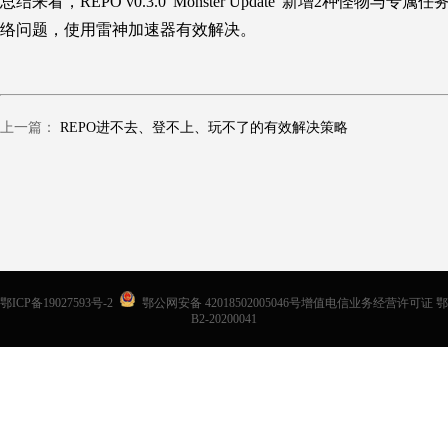
总结来看，REPO
v0.3.0“
Monster Update
”新增2种怪物与专属任
络问题，使用雷神加速器有效
解决。
上一篇：
REPO进不去、登不上、玩不了的有效解决策略
鄂ICP备19027593号-2
鄂公网安备 42018502005046号增值电信业务经营许可证 鄂
B2-20200041