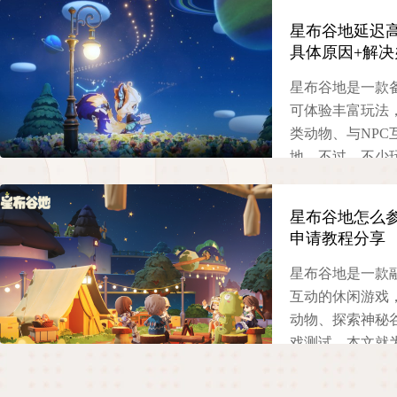
星布谷地延迟
具体原因+解决
星布谷地是一款
可体验丰富玩法
类动物、与NP
地。不过，不少
不稳定、频繁掉
详细分析这些问
星布谷地怎么
办法，帮助玩家
申请教程分享
2025-11-08
星布谷地是一款
互动的休闲游戏
动物、探索神秘
戏测试，本文就
权限申请教程，
给出解决办法，