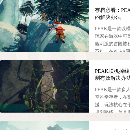
存档必看：PE
的解决办法
PEAK是一款以
玩家在游戏中可
验刺激的冒险旅
不过，在PEAK
失、无法存档的
文将详细分析该
PEAK联机掉
的解决办法，帮
测有效解决办
受游戏。
PEAK是一款多
2025-11-06
空难幸存者，在
援，玩法核心在
规划路线，兼具
机时频繁遭遇联
问题，严重影响