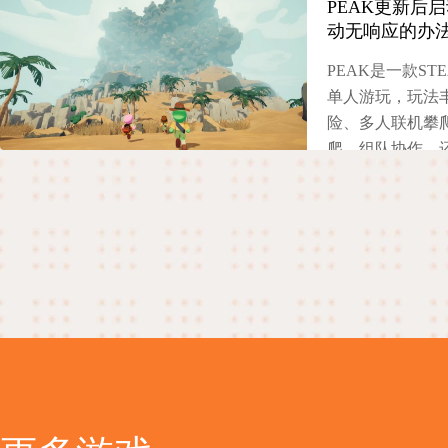
PEAK更新后
题的常见原因，
动无响应的办
玩家快速解决困
PEAK是一款S
2025-11-06
单人游玩，玩法
险、多人联机攀
爬、组队协作，
过部分玩家在游
题，严重影响游
再详细分享有效
题。
2025-11-06