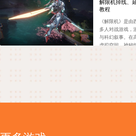
解限机掉线、
教程
2025-06-30
《解限机》是由
多人对战游戏，
与科幻叙事。在
虚拟空间。神秘
改虚拟世界规则
织成员，驾驶机
2025-06-26