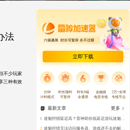
办法
立即下载
。但不少玩家
享三种有效
分钟
时长随时
时长6端
金融级
2万+全球
计时模式
可暂停
全通用
电竞专线
专线节点
最新文章
更多
迷魅狩猎延迟高？雷神助你低延迟游玩迷魅狩猎
1
迷魅狩猎无法访问服务器、游戏进不去的解决办法
2