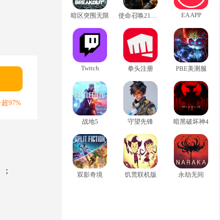
EA APP
暗区突围无限
使命召唤21黑色行动6
Twitch
拳头注册
PBE美测服
超97%
战地5
守望先锋
暗黑破坏神4
）；
双影奇境
饥荒联机版
永劫无间