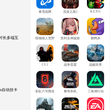
R.E.P.O.
暴雪战网
流放之路2
户时长多端互
怪物猎人荒野
胜利女神妮姬
鹅鸭杀
CS 2
战争雷霆
战舰世界
am自动挂卡
彩虹六号围攻
黎明杀机
三角洲行动