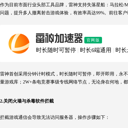
作为目前市面行业头部工具品牌，雷神支持失落星船：马拉松/Ma
问题，提升多人撤离射击游戏体验，有效率高达99%。前往客户
雷神加速器
官网版
时长随时可暂停
|
时长6端通用
|
时长
雷神首创采用分钟计时模式，时长随时可暂停，即开即用，永不过
量游戏库；2W+条电竞赛事级专线网络节点，无论身在何地，都
2
.关闭火墙与杀毒软件拦截
拦截游戏通信会导致无法访问服务器，操作步骤如下：