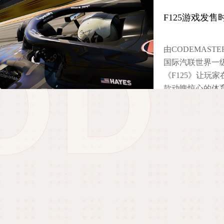
F125游戏发
由CODEMASTER
国际汽联世界一
《F125》让玩
款动魄惊心的体
的车队模式，以
章内容。这款竞
发售平台包括价
带来游戏相关的
2025-07-08