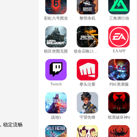
彩虹六号围攻
黎明杀机
三角洲行动
EA APP
暗区突围无限
使命召唤21黑色行动6
Twitch
拳头注册
PBE美测服
战地5
守望先锋
暗黑破坏神4
，
稳定流畅