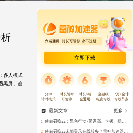
分析
立即下载
战；多人模式
家遇黑屏、崩
分钟
时长随时
时长6端
金融级
2万+全球
计时模式
可暂停
全通用
电竞专线
专线节点
最新文章
更多
使命召唤22：黑色行动7延迟高、卡顿、操作卡死的多种解决办法分享
1
使命召唤22未能登录在线服务？雷神加速器助你快速登录游玩COD黑色行动7
2