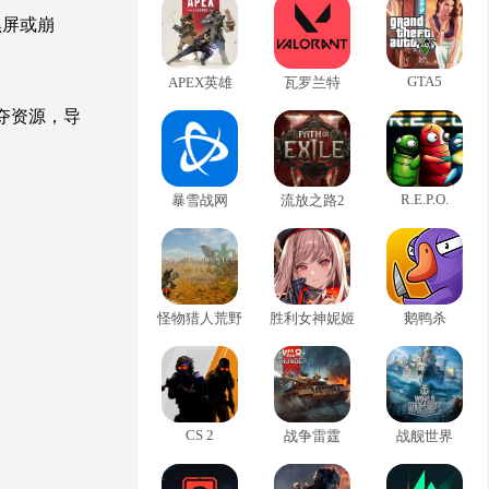
黑屏或崩
GTA5
APEX英雄
瓦罗兰特
夺资源，导
R.E.P.O.
暴雪战网
流放之路2
怪物猎人荒野
胜利女神妮姬
鹅鸭杀
CS 2
战争雷霆
战舰世界