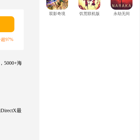
双影奇境
饥荒联机版
永劫无间
超97%
000+海
ectX最