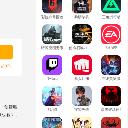
彩虹六号围攻
黎明杀机
三角洲行动
EA APP
暗区突围无限
使命召唤21黑色行动6
超97%
Twitch
拳头注册
PBE美测服
角「创建账
战地5
守望先锋
暗黑破坏神4
定失败）。