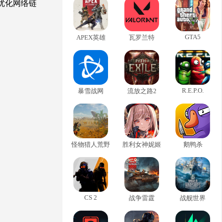
优化网络链
GTA5
APEX英雄
瓦罗兰特
R.E.P.O.
暴雪战网
流放之路2
怪物猎人荒野
胜利女神妮姬
鹅鸭杀
CS 2
战争雷霆
战舰世界