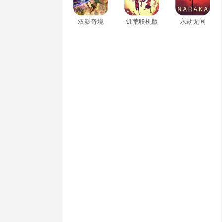
双影奇境
饥荒联机版
永劫无间