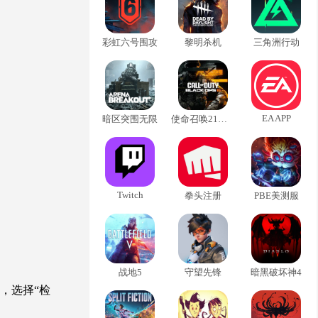
彩虹六号围攻
黎明杀机
三角洲行动
EA APP
暗区突围无限
使命召唤21黑色行动6
Twitch
拳头注册
PBE美测服
战地5
守望先锋
暗黑破坏神4
项，选择“检