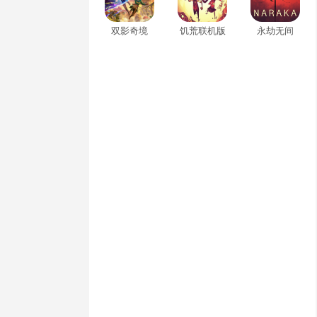
双影奇境
饥荒联机版
永劫无间