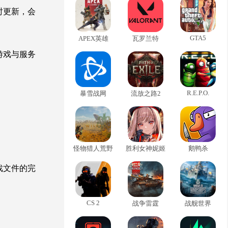
时更新，会
GTA5
APEX英雄
瓦罗兰特
游戏与服务
R.E.P.O.
暴雪战网
流放之路2
怪物猎人荒野
胜利女神妮姬
鹅鸭杀
戏文件的完
CS 2
战争雷霆
战舰世界