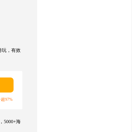
游玩
，有效
超97%
000+海