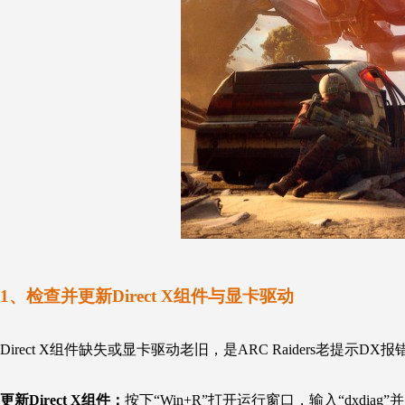
1、检查并更新
Direct X
组件与显卡驱动
Direct X
组件缺失或显卡驱动老旧，是
ARC Raiders
老提示DX报
更新
Direct X
组件：
按下“Win+R”打开运行窗口，输入“dxdiag