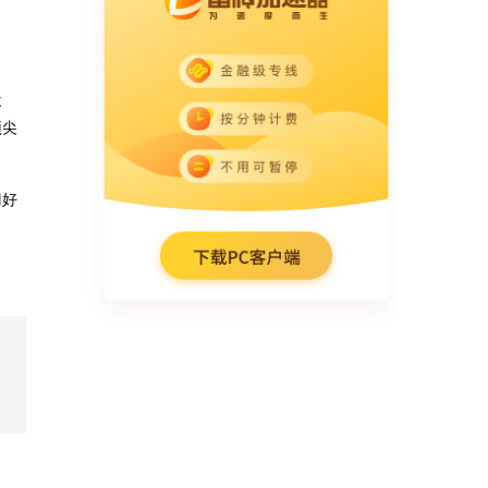
不
顶尖
刀好