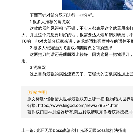
下面再针对部分双刀进行一些分析。
1.很多人推荐的角龙双
这款武器的风评相当不错，不少人都表示这个武器用来打
大。并且这个刀想要用好的话，很需要达人烟加钢刃研磨，
T0的，但对大部分玩家来讲，追求舒适和强度并存的话并不
2.很多人想知道的飞雷双和麒麟双之间的选择
这两把刀的话还是麒麟双比较好，因为这是一把物理刀，
用。
3.泥鱼双
这是目前最强的属性流双刀了。它强大的面板属性加上匠
[版权声明]
原文标题:
怪物猎人世界最强双刀是哪一把 怪物猎人世界
链接:
https://www.leigod.com/news/79574.html
著作权归雷神加速器所有,商业转载请联系作者获得授权,
上一篇:
光环无限boss战怎么打 光环无限boss战打法指南