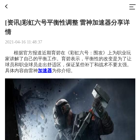
[资讯]彩虹六号平衡性调整 雷神加速器分享详
情
2021-04-16 11:48:37
根据官方报道近期育碧在《彩虹六号：围攻》上为职业玩
家讲解了自己的平衡工作。育碧表示，平衡性的改变是为了让
球员和职业球员走出舒适区，保证某些补丁和战术不要太强。
具体内容由雷神
加速器
为你介绍。