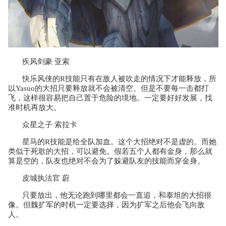
疾风剑豪 亚索
快乐风侠的R技能只有在敌人被吹走的情况下才能释放，所
以Yasuo的大招只要释放就不会被清空。但是不要每一击都打
飞，这样很容易把自己置于危险的境地。一定要好好发展，找
准时机再放大。
众星之子 索拉卡
星马的R技能是给全队加血。这个大招绝对不是虚的。而她
类似于死歌的大招，可以避免。假若五个人都有金身，那么就
算是空的，队友也绝对不会为了躲避队友的技能而穿金身。
皮城执法官 蔚
只要放出，他无论跑到哪里都会一直追，和泰坦的大招很
像。但魏扩军的时机一定要选择，因为扩军之后他会飞向敌
人。