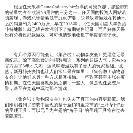
根据任天果和GamesIndustry.biz分享的可疑兴趣，那些游戏
的销量约占全欧洲NS用户的三分之一。任天国的投资人网站若
隐若现，游戏总销量略低于3100万张，这意味着游戏在其他地
区的销量约为2400万张。早在2018年，《任天国明星大年夜治
斗特地版》就已经在欧洲创下了短期销售记录，而且好像天果
没有分析过那款游戏，可可也清楚地收集了年度销售记录。
有几个原因可能会让《集合啦！动物森友会》更愿意记录
新纪录。除了高歌猛进的招数和这一系列的超级人气，它被NS
官方卖了3年才关闭，这意味着游戏有了更大的玩家基础。诚
然，新冠肺炎疫情也让人们常年呆在家里，《集合啦！动物森
友会》让他们以另一种方式相互接触。一些政客甚至主张在疫
情初期。在任天国篡改政策之前，一些人，像是现任总统拜
登，甚至在竞选中玩过那个游戏。
《集合啦！动物森友会》也失去了真正的内容更新流。我
们刚刚看到了游戏中呈现的基于圣帕特里克节的“三叶草日”新
的呈现工具，而以元旦为主题的“兔子日”的呈现工具将在过去
若隐若现。