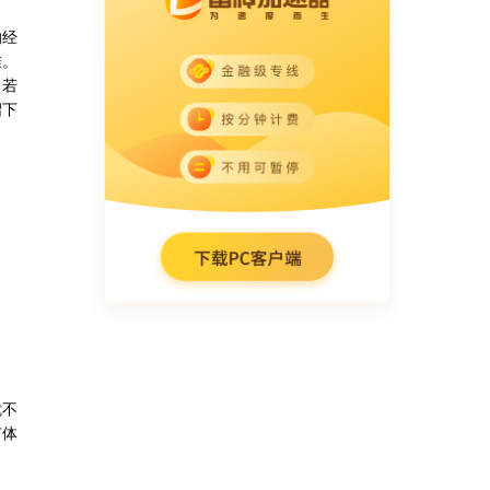
的经
准。
，若
绍下
就不
有体