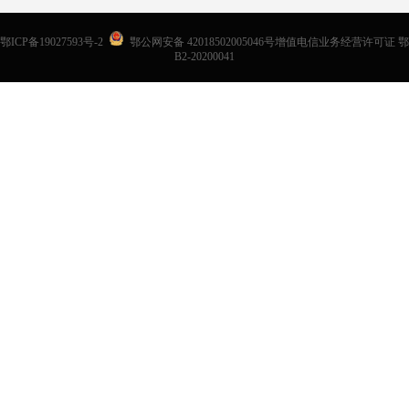
鄂ICP备19027593号-2
鄂公网安备 42018502005046号增值电信业务经营许可证 鄂
B2-20200041