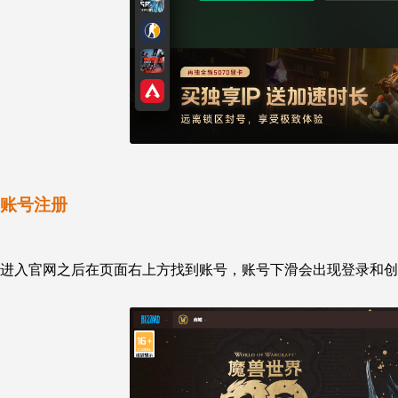
账号注册
进入官网之后在页面右上方找到账号，账号下滑会出现登录和创