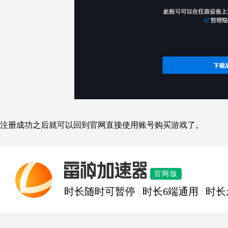
注册成功之后就可以回到官网直接使用账号购买游戏了。
雷神加速器
官网版
时长随时可暂停
|
时长6端通用
|
时长