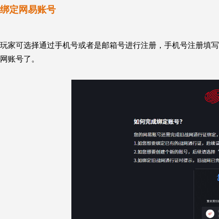
绑定网易账号
玩家可选择通过手机号或者是邮箱号进行注册，手机号注册填写
网账号了。