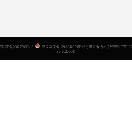
鄂ICP备19027593号-2
鄂公网安备 42018502005046号增值电信业务经营许可证 鄂
B2-20200041