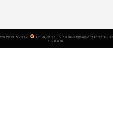
鄂ICP备19027593号-2
鄂公网安备 42018502005046号增值电信业务经营许可证 鄂
B2-20200041