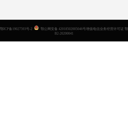
鄂ICP备19027593号-2
鄂公网安备 42018502005046号增值电信业务经营许可证 鄂
B2-20200041