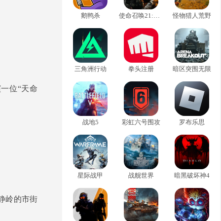
鹅鸭杀
使命召唤21:黑色行动6
怪物猎人荒野
三角洲行动
拳头注册
暗区突围无限
一位“天命
战地5
彩虹六号围攻
罗布乐思
星际战甲
战舰世界
暗黑破坏神4
静岭的市街