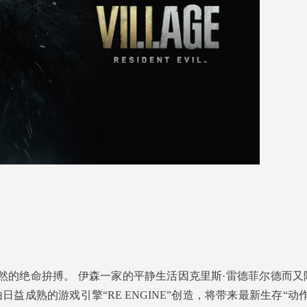
人毛骨悚然的绝命拚搏。 伊森一家的平静生活因克里斯·雷德菲尔德而
益成熟的游戏引擎“RE ENGINE”创造，将带来最新生存“动