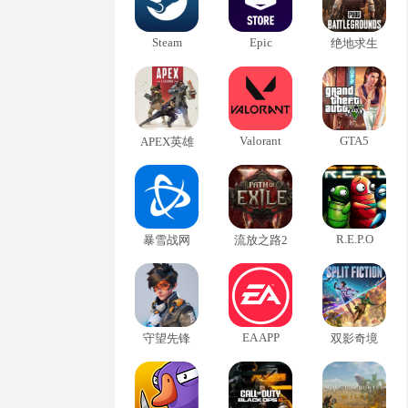
Steam
Epic
绝地求生
Valorant
GTA5
APEX英雄
R.E.P.O
暴雪战网
流放之路2
EA APP
守望先锋
双影奇境