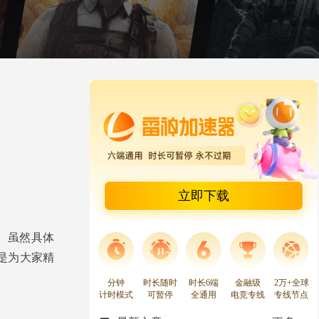
立即下载
点。虽然具体
是为大家精
分钟
时长随时
时长6端
金融级
2万+全球
计时模式
可暂停
全通用
电竞专线
专线节点