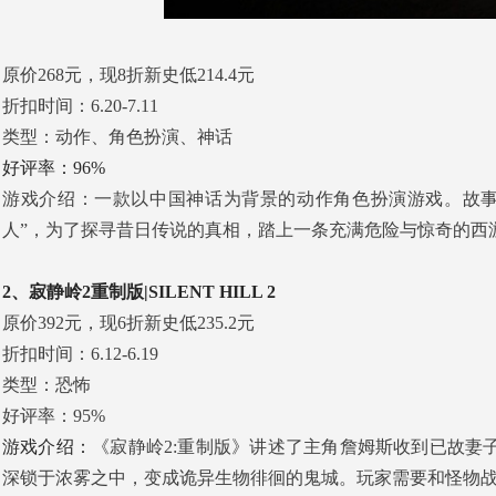
原价268元，现8折新史低214.4元
折扣时间：6.20-7.11
类型：动作、角色扮演、神话
好评率：96%
游戏介绍：一款以中国神话为背景的动作角色扮演游戏。故事
人”，为了探寻昔日传说的真相，踏上一条充满危险与惊奇的西
2、寂静岭2重制版|SILENT HILL 2
原价392元，现6折新史低235.2元
折扣时间：6.12-6.19
类型：恐怖
好评率：95%
游戏介绍：
《寂静岭2:重制版》讲述了主角詹姆斯收到已故
深锁于浓雾之中，变成诡异生物徘徊的鬼城。玩家需要和怪物