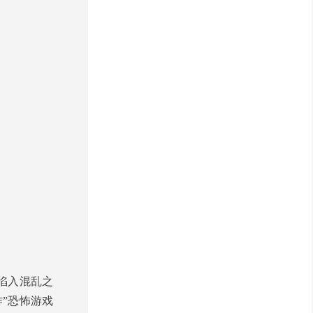
又陷入混乱之
作”恐怖游戏