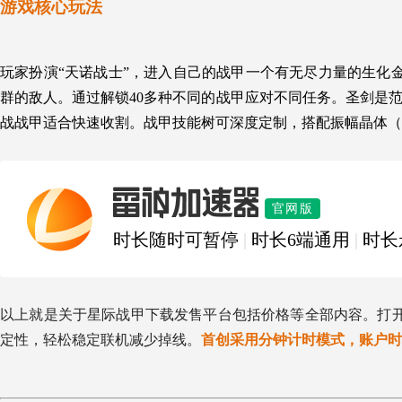
游戏核心玩法
玩家扮演“天诺战士”，
进入自己的战甲一个有无尽力量的生化
群的敌人。
通过解锁40多种不同的战甲应对不同任务。
圣剑是
战战甲适合快速收割。战甲技能树可深度定制，搭配振幅晶体（
雷神加速器
官网版
时长随时可暂停
|
时长6端通用
|
时长
以上就是关于星际战甲下载发售平台包括价格等全部内容。打
定性，轻松稳定联机减少掉线。
首创采用分钟计时模式，账户时