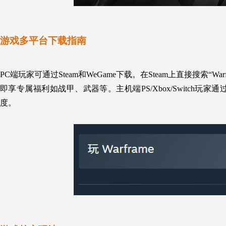
游戏多平台下载指南
PC端
玩家可通过
Steam
和
WeGame
下载。在
Steam
上
直接搜索“War
即享专属福利如战甲、武器等。主机端PS/Xbox/Switch
玩家
通
度。