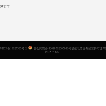
没有了
鄂ICP备19027593号-2
鄂公网安备 42018502005046号增值电信业务经营许可证 鄂
B2-20200041