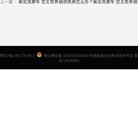
上一篇：
索尼克赛车
鄂ICP备19027593号-2
鄂公网安备 42018502005046号增值电信业务经营许可证 鄂
B2-20200041