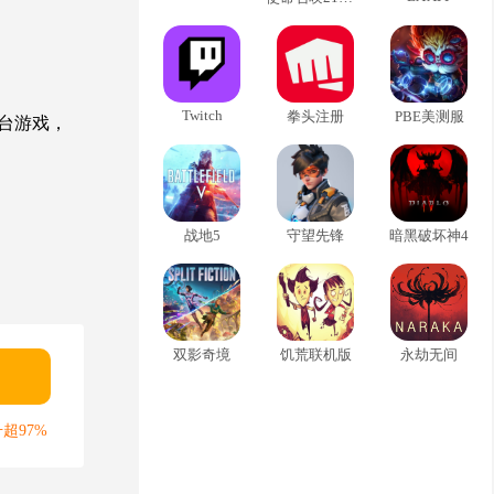
Twitch
拳头注册
PBE美测服
台游戏，
战地5
守望先锋
暗黑破坏神4
双影奇境
饥荒联机版
永劫无间
超97%