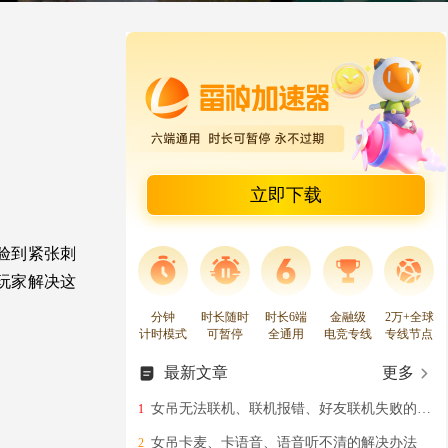
立即下载
验到紧张刺
玩家解决这
分钟
时长随时
时长6端
金融级
2万+全球
计时模式
可暂停
全通用
电竞专线
专线节点
最新文章
更多
女吊无法联机、联机报错、好友联机失败的高效解决教程
1
女吊卡麦、卡语音、语音听不清的解决办法
2