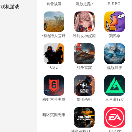
R.E.P.O.
暴雪战网
流放之路2
怖联机游戏
怪物猎人荒野
胜利女神妮姬
鹅鸭杀
CS 2
战争雷霆
战舰世界
彩虹六号围攻
黎明杀机
三角洲行动
暗区突围无限
EA APP
使命召唤21黑色行动6