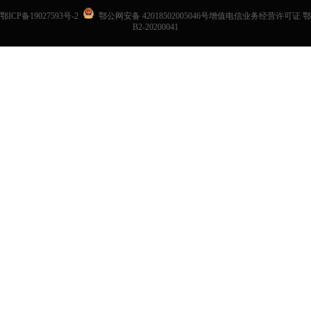
鄂ICP备19027593号-2
鄂公网安备 42018502005046号增值电信业务经营许可证 鄂
B2-20200041