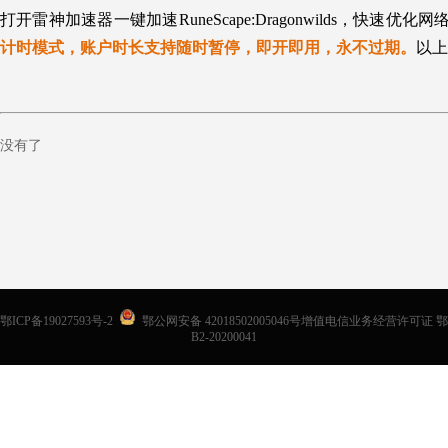
打开雷神加速器一键加速
RuneScape:Dragonwilds
，快速优化网
计时模式，账户时长支持随时暂停，即开即用，永不过期。
以上
没有了
鄂ICP备19027593号-2
鄂公网安备 42018502005046号增值电信业务经营许可证 鄂
B2-20200041