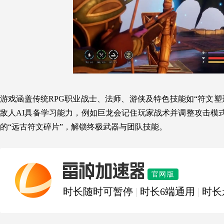
游戏涵盖传统RPG职业战士、法师、游侠及特色技能如“符文塑形
敌人AI具备学习能力，例如巨龙会记住玩家战术并调整攻击模
的“远古符文碎片”，解锁终极武器与团队技能。
雷神加速器
官网版
时长随时可暂停
|
时长6端通用
|
时长